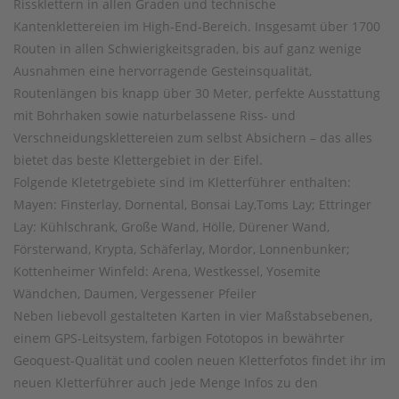
Rissklettern in allen Graden und technische
Kantenklettereien im High-End-Bereich. Insgesamt über 1700
Routen in allen Schwierigkeitsgraden, bis auf ganz wenige
Ausnahmen eine hervorragende Gesteinsqualität,
Routenlängen bis knapp über 30 Meter, perfekte Ausstattung
mit Bohrhaken sowie naturbelassene Riss- und
Verschneidungsklettereien zum selbst Absichern – das alles
bietet das beste Klettergebiet in der Eifel.
Folgende Kletetrgebiete sind im Kletterführer enthalten:
Mayen: Finsterlay, Dornental, Bonsai Lay,Toms Lay; Ettringer
Lay: Kühlschrank, Große Wand, Hölle, Dürener Wand,
Försterwand, Krypta, Schäferlay, Mordor, Lonnenbunker;
Kottenheimer Winfeld: Arena, Westkessel, Yosemite
Wändchen, Daumen, Vergessener Pfeiler
Neben liebevoll gestalteten Karten in vier Maßstabsebenen,
einem GPS-Leitsystem, farbigen Fototopos in bewährter
Geoquest-Qualität und coolen neuen Kletterfotos findet ihr im
neuen Kletterführer auch jede Menge Infos zu den