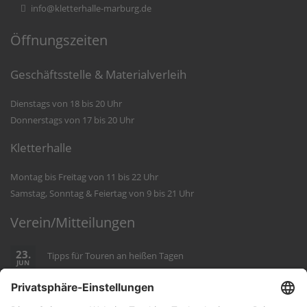
info@kletterhalle-marburg.de
Öffnungszeiten
Geschäftsstelle & Materialverleih
Dienstags von 18 bis 20 Uhr
Donnerstags von 17 bis 20 Uhr
Kletterhalle
Montag bis Freitag von 11 bis 22 Uhr
Samstag, Sonntag & Feiertag von 9 bis 21 Uhr
Verein/Mitteilungen
23.
Tipps für Touren an heißen Tagen
JUN
22.
Geänderte Einladung zur MV 2026
JUN