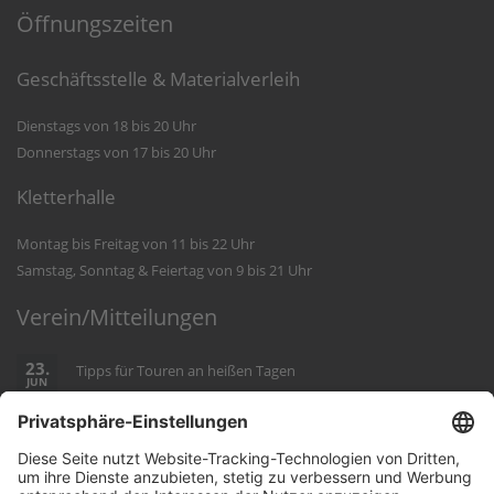
Öffnungszeiten
Geschäftsstelle & Materialverleih
Dienstags von 18 bis 20 Uhr
Donnerstags von 17 bis 20 Uhr
Kletterhalle
Montag bis Freitag von 11 bis 22 Uhr
Samstag, Sonntag & Feiertag von 9 bis 21 Uhr
Verein/Mitteilungen
23.
Tipps für Touren an heißen Tagen
JUN
22.
Geänderte Einladung zur MV 2026
JUN
22.
JDAV Hessen Sommercamp
MAI